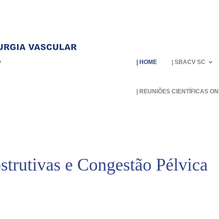
| Home
| SBACV SC
| Reuniões Científicas On
trutivas e Congestão Pélvica