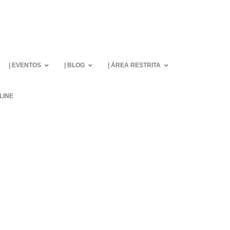
| Eventos
| Blog
| Área restrita
line