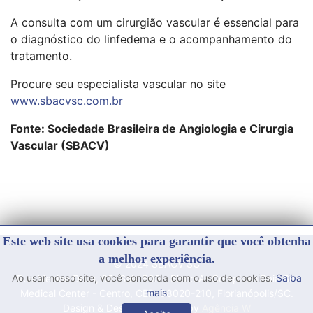
A consulta com um cirurgião vascular é essencial para
o diagnóstico do linfedema e o acompanhamento do
tratamento.
Procure seu especialista vascular no site
www.sbacvsc.com.br
Fonte: Sociedade Brasileira de Angiologia e Cirurgia
Vascular (SBACV)
Este web site usa cookies para garantir que você obtenha
a melhor experiência.
© 2024 SBACV SC
Ao usar nosso site, você concorda com o uso de cookies.
Saiba
Rua Menino Deus, 63. Sala 503 - Bloco A- Complexo Baia Sul
mais
Medical Center - Centro, CEP: 88020-210, Florianópolis/SC.
Design & Desenvolvimento by
Agência W